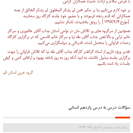
با عرض سلام و ارادت خدمت همکاران گرامی
.
بر خود لازم می‌دانیم بنا بر حکم «من لم یشکر المخلوق لم یشکر الخالق از همه
همکارانی که قدم رنجه فرمودند و با حضور خود جلسه کارگاه روز سه‌شنبه
{مؤرخ:1397/2/4} را رونق بخشیدند، تشکر نماییم
.
همچنین از سرگروه های پر تلاش مان در نواحی استان جناب آقای عاشوری و سرکار
خانم ترابی و بالاخص جناب آقای طه نیا و سرکار خانم قاسمی که در برگزاری کارگاه
زحمات فراوانی را متحمل شدند، قدردانی و سپاسگزاری می‌کنیم
.
تقدیر ویژه داریم از استاد گرانقدر کارگاه جناب آقای طه نیا که تلاش فراوانی را جهت
برگزاری جلسه مبذول داشتند. به امید آنکه روز به روز شاهد بهبود و ارتقای کمی و کیفی
جلسات یاد شده باشیم
.
گروه عربی استان قم
سؤالات درس به درس یازدهم انسانی
منتشر شده در سه شنبه, 22 اسفند 1396 13:44