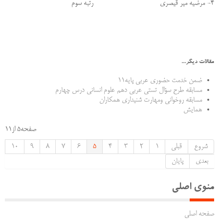
4- مرضیه میر قیصری رتبه سوم
مقالات دیگر...
ضمن خدمت حضوری عربی پایه11
مسابقه طرح سؤال تستی عربی دهم علوم انسانی درس چهارم
مسابقه روخوانی ومهارت شنیداری همکاران
همایش
صفحه5 از11
شروع
قبلی
1
2
3
4
5
6
7
8
9
10
بعدی
پایان
منوی اصلی
صفحه اصلی