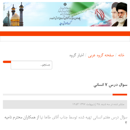
خانه
/
صفحه گروه عربی
/
اخبار گروه
سوال درس 7 انسانی
منتشر شده در سه شنبه, 25 ارديبهشت 1397 12:53
سؤال درس هفتم انسانی تهیه شده توسط جناب آقای طاها نیا
از همکاران محترم ناحیه
4