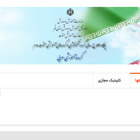
وا
کلینبک مجازی