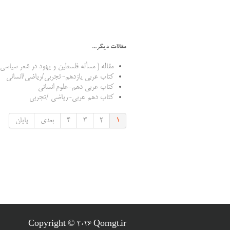
مقالات دیگر...
مقاله ( مسأله فلسطین و یهود در شعر سیاسی ن
کتاب عربی یازدهم-تجربی/ریاضی/انسانی
کتاب عربی دهم-علوم انسانی
کتاب دهم عربی-ریاضی /تجربی
1
2
3
4
بعدی
پایان
Copyright © 2026 Qomgt.ir