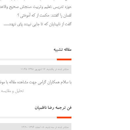
حوزه تدریس ،تعلیم وتربیت ،سنجش صحیح وقاعده 
لقمان را گفتند: حکمت از که آموختی ؟
گفت از نابینایان که تا جایی نبینند پای ننهند......
مقاله تشبیه
منتشر شده در یکشنبه, 17 شهریور 1398 11:35
با سلام همکاران گرامی جهت مشاهده مقاله با موض
تحلیل و مقایسه
فن ترجمه رضا ناظمیان
منتشر شده در سه شنبه, 08 اسفند 1396 13:20