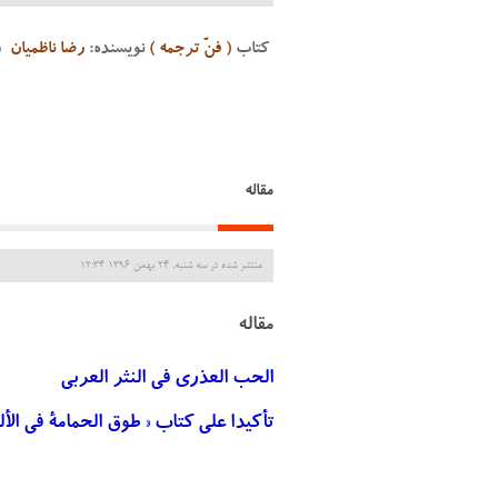
کتاب
( فنّ ترجمه )
نویسنده:
رضا ناظمیان
ر
مقاله
منتشر شده در سه شنبه, 24 بهمن 1396 12:34
مقاله
الحب العذری فی النثر العربی
تأکیدا علی کتاب « طوق الحمامة فی الألف