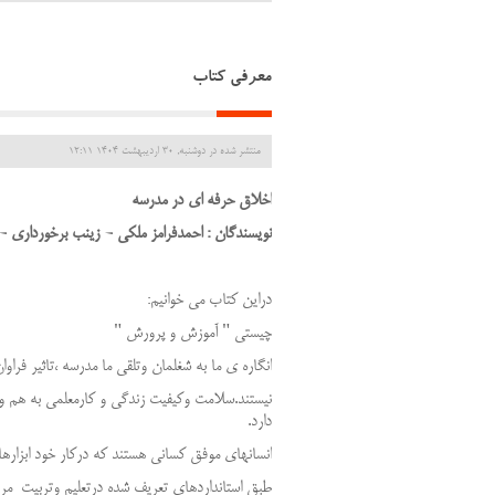
معرفی کتاب
منتشر شده در دوشنبه, 30 ارديبهشت 1404 12:11
اخلاق حرفه ای در مدرسه
نویسندگان : احمدفرامز ملکی - زینب برخورداری -
دراین کتاب می خوانیم:
چیستی " آموزش و پرورش "
انگاره ی ما به شغلمان وتلقی ما مدرسه ،تاثیر فراو
نیستند.سلامت وکیفیت زندگی و کارمعلمی به هم وا
دارد.
انسانهای موفق کسانی هستند که درکار خود ابزارها 
طبق استانداردهای تعریف شده درتعلیم وتربیت مربی کشور آلمان درشال 2004 نیازهای اساسی