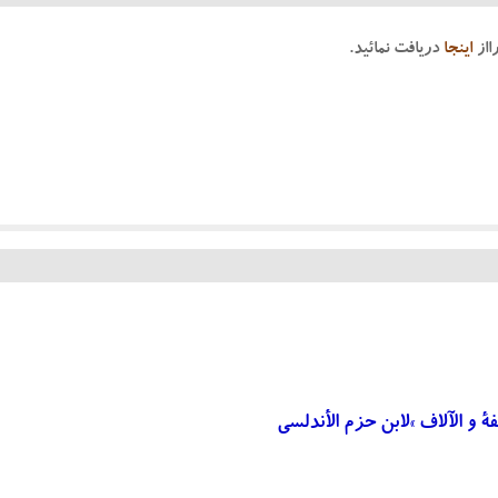
ااز
اینجا
دریافت نمائید.
ة و الآلاف »لابن حزم الأندلسی