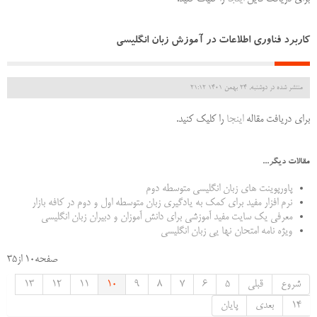
کاربرد فناوری اطلاعات در آموزش زبان انگلیسی
منتشر شده در دوشنبه, 24 بهمن 1401 21:12
برای دریافت مقاله
اینجا
را کلیک کنید.
مقالات دیگر...
پاورپوینت های زبان انگليسي متوسطه دوم
نرم افزار مفید برای کمک به یادگیری زبان متوسطه اول و دوم در کافه بازار
معرفی یک سایت مفید آموزشی برای دانش آموزان و دبیران زبان انگليسي
ویژه نامه امتحان نها یی زبان انگلیسی
صفحه10 از35
شروع
قبلی
5
6
7
8
9
10
11
12
13
14
بعدی
پایان