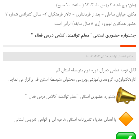
زمان: پنج شنبه 4 بهمن ماه ۱۴۰۳ ( ساعت 10 صبح)
مکان: خیابان ساحلی - بعد از فرمانداری - تالار فرهنگیان 2- سالن کنفرانس شماره 2
حضور همکاران نوورود (زیر ۸ سال سابقه) الزامی است.
جشنواره حضوری استانی "معلم توانمند، کلاس درس فعال "
منتشر شده در دوشنبه, 17 دی 1403 10:07
قابل توجه تمامی دبیران دوره دوم متوسطه استان قم
اداره‌تکنولوژی، گروه‌های‌آموزشی‌وبررسی محتوای متوسطه استان قم برگزار می نماید .
جشنواره حضوری استانی "معلم توانمند، کلاس درس فعال "
با اهدای هدایا ، تقدیرنامه استانی ،ناحیه ای و گواهی تدریس استانی