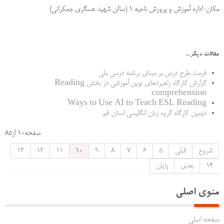
مکان: اداره آموزش و پرورش ناحیه 1 (سالن شهید عسگری جمکرانی)
مقالات دیگر...
فرمت طرح درس بر مبنای برنامه درسی ملی
گزارش کارگاه راهبردهای نوین آموزشی در بخش Reading
comprehension
Ways to Use AI to Teach ESL Reading
دومین کارگاه گروه زبان انگلیسی استان قم
صفحه10 از85
شروع
قبلی
5
6
7
8
9
10
11
12
13
14
بعدی
پایان
منوی اصلی
صفحه اصلی