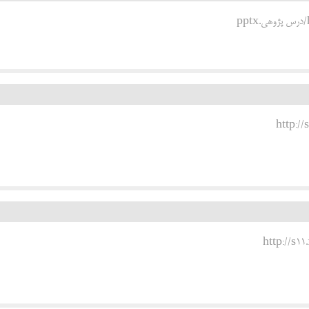
http:/
http://s1