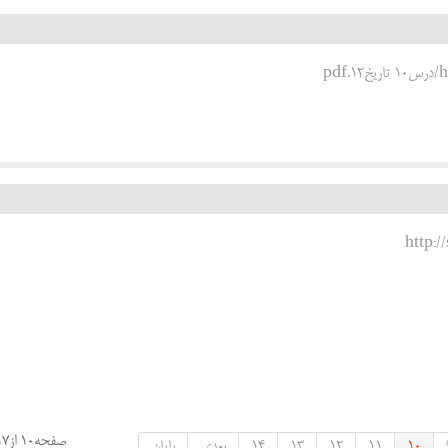
p
http:/
صفحه10 از17
10
11
12
13
14
بعدی
پایان