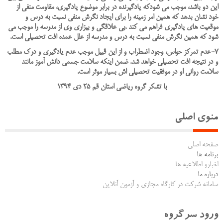
اين دو باشد، موجب مي شودکه يادگيرنده در برابر موضوع يادگيري، مقاومت منفي از
خود نشان بدهد که همين امر زمينه را براي ايجاد نگرش منفي نسبت به درس و
موقعيت هاي يادگيري فراهم مي کند .بي علاقگي و بيزاري وي از مدرسه را موجب مي
شود که همين نگرش منفي نسبت به درس و مدرسه از علل عمده افت تحصيلي است
.
7-عدم تمرکز حواس، وجود اضطراب و از اين قبيل موجب عدم يادگيري و درک مطلب
و در نتيجه افت تحصيلي خواهد شد. ضمن اينکه سلامت جسمي دانش آموز مانند
سلامت رواني او در موفقيت تحصيلي اش بسيار موثر است.
با تشکر گروه ریاضی استان قم 25 دی 1394
منوی اصلی
صفحه اصلی
برنامه ها
اخبارو اطلاعیه ها
درباره ما
سامانه شرکت در کارگاه مجازی و آزمون آنلاین
ورود سرگروه