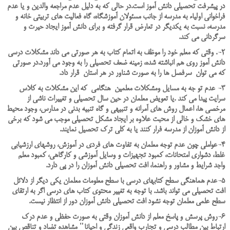
در پيشرفت تحصيلي دانش آموز است.در حالي که به دليل عدم مراجعه والدين و يا عدم
فراخواني اولياء به مدرسه از جانب مسئولان آموزشگاه، گاه فعاليت هاي تربيتي خانه و
مدرسه، نسبت به يکديگر در تعارض قرار گرفته و براي دانش آموز ايجاد حيرت و
سرگرداني مي کند.
2-. وقتي که معلم خود را موظف به اتمام کتاب به هر صورتي مي داند مشکلات درسي
دانش آموز روي هم انباشته شده، زمينه ضعف تحصيلي را به وجود مي آورد.در صورتی
که می توان سرفصل ها را به صورت شناور در هر استان قرار داد.
3- عدم تو جه به مسایل ومشکلات معلمین هنگامی که این مشکلات به کلاس
سرایت پیدا می کند .یا تعويض معلمان در حين سال تحصيلي و تغييرات ناشي از
مرخصي ها، اعمال روش هاي آمرانه و تنبيهي و گاه تنبيه بدني در مدارس، وجود محيط
هاي خشک و خالي از محبت علاوه بر ايجاد مشکل تحصيلي موجب مي شود که برخي
از دانش آموزان از مدرسه فرار کنند يا به کلي ترک تحصيل نمايند.
4-عواملي چون عدم توجه معلمان به تفاوت هاي فردي در آموزش، روشهاي ارزشيابي
غلط، دشواري امتحانات، کمبود تجهيزات و وسايل آموزشي و کارگاهي، کمبود معلم
واجد شرايط و مشاور و راهنما، افت تحصيلي دانش آموزان را در پي دارد.
5-عدم هماهنگي سطح کتابهاي درسي با سطح معلومات معلمان يکي ديگر از دلائل
افت تحصيلي مي تواند باشد. با توجه به تغيير محتوي کتاب هاي درسي اگر به ارتقاي
سطح علمي معلمان توجه نشود افت تحصيلي دانش آموزان دور از انتظار نيست.
6-روش پرسش و پاسخ معلم از دانش آموزان وقتي به صورت حفظي و عدم درک
ارتباط بين مطالب درسي و تجارب واقعي زندگي و احيانا" مشاهده تضاد و تناقص بين