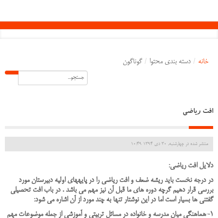
خانه
/
دسته بندی محتوا
/
گوناگون
افت ریاضی
منتشر شده در چهارشنبه, 30 دی 1394 10:49
دلایل افت ریاضی:
در درجه نخست بايد ريشه ضعف و افت رياضي را در پايه
های اولیه دبيرستان مورد
بررسي قرار دهيم گرچه دوره هاي ما قبل آن نيز مهم مي باشد . در باب افت تحصيلي
گفتني ها بسيار است اما در اين نوشتار تنها به چند مورد از آن اشاره مي شود:
1-هماهنگي ميان مدرسه و خانواده در مسائل تربيتي و آموزشي از جمله موضوعات مهم