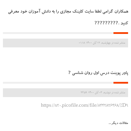
همکاران گرامی لطفا سایت کلینک مجازی را به دانش آموزان خود معرفی
کنید .????‍??‍??‍?
منتشر شده در چهارشنبه, 12 آبان 1400 01:18
پاور پوینت درس اول روان شناسی ?
منتشر شده در دوشنبه, 03 آبان 1400 23:59
https://s20.picofile.com/file/8442826468/%D9
مقالات دیگر...