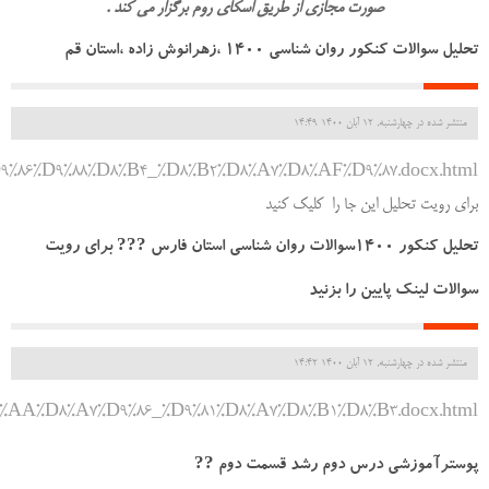
صورت مجازی از طریق اسکای روم برگزار می کند .
تحلیل سوالات کنکور روان شناسی ۱۴۰۰ ،زهرانوش زاده ،استان قم
منتشر شده در چهارشنبه, 12 آبان 1400 14:49
5_%D9%86%D9%88%D8%B4_%D8%B2%D8%A7%D8%AF%D9%87.docx.html
برای رویت تحلیل این جا را کلیک کنید
تحلیل کنکور ۱۴۰۰سوالات روان شناسی استان فارس ??? برای رویت
سوالات لینک پایین را بزنید
منتشر شده در چهارشنبه, 12 آبان 1400 14:42
D8%AA%D8%A7%D9%86_%D9%81%D8%A7%D8%B1%D8%B3.docx.html
پوسترآموزشی درس دوم رشد قسمت دوم ??