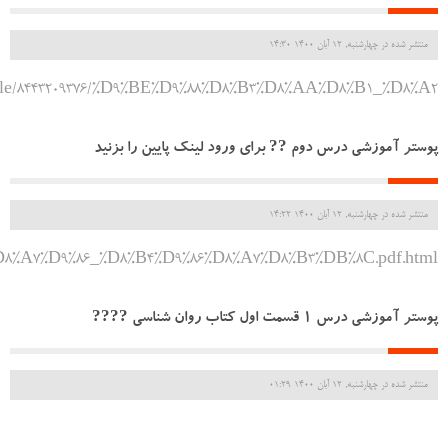
منتشر شده در چهارشنبه, 12 آبان 1400 14:30
om/file/8443209376/%D9%BE%D9%88%D8%B3%D8%AA%D8%B1_%D8%A2
پوستر آموزشی درس دوم ?? برای ورود لینک پایین را بزنید
منتشر شده در چهارشنبه, 12 آبان 1400 14:22
%D8%A7%D9%86_%D8%B4%D9%86%D8%A7%D8%B3%DB%8C.pdf.html
پوستر آموزشی درس ۱ قسمت اول کتاب روان شناسی ????
منتشر شده در چهارشنبه, 12 آبان 1400 01:29