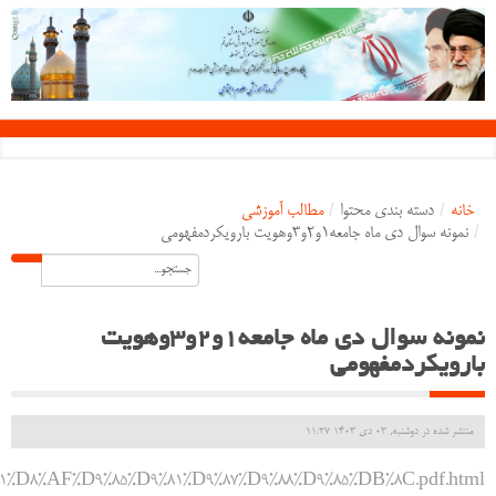
خانه
/
دسته بندی محتوا
/
مطالب آموزشی
/
نمونه سوال دی ماه جامعه1و2و3وهویت بارویکردمفهومی
نمونه سوال دی ماه جامعه1و2و3وهویت
بارویکردمفهومی
منتشر شده در دوشنبه, 03 دی 1403 11:27
1%D8%AF%D9%85%D9%81%D9%87%D9%88%D9%85%DB%8C.pdf.html