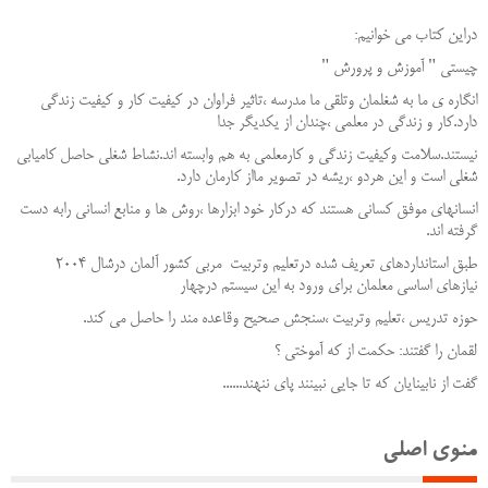
دراین کتاب می خوانیم:
چیستی " آموزش و پرورش "
انگاره ی ما به شغلمان وتلقی ما مدرسه ،تاثیر فراوان در کیفیت کار و کیفیت زندگی
دارد.کار و زندگی در معلمی ،چندان از یکدیگر جدا
نیستند.سلامت وکیفیت زندگی و کارمعلمی به هم وابسته اند.نشاط شغلی حاصل کامیابی
شغلی است و این هردو ،ریشه در تصویر مااز کارمان دارد.
انسانهای موفق کسانی هستند که درکار خود ابزارها ،روش ها و منابع انسانی رابه دست
گرفته اند.
طبق استانداردهای تعریف شده درتعلیم وتربیت مربی کشور آلمان درشال 2004
نیازهای اساسی معلمان برای ورود به این سیستم درچهار
حوزه تدریس ،تعلیم وتربیت ،سنجش صحیح وقاعده مند را حاصل می کند.
لقمان را گفتند: حکمت از که آموختی ؟
گفت از نابینایان که تا جایی نبینند پای ننهند......
منوی اصلی