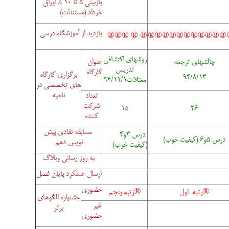
بازبینی 5 تا 10 % اوراق
خرداد (مستندات)
بازدید از آموزشگاه درسی
®
®
®
® ®
®
®
®
®
®
®
®
®
®
®
®
روشهای اکتشافی
چالشهای ترجمه
عنوان
تدریس
کارگاه
برگزاری کارگاه
94/8/13
معتلات94/11/1
های تخصصی در
ناحیه
تعداد
شرکت
15
26
کننده
مسابقه نقادی پیش
درس 3و4
درس 5و6 (کیفیت خوب)
نویس دهم
(کیفیت خوب)
به روز رسانی وبلاگ
ارسال عملکرد پایان فصل
حضوری
®رتبه اول
®رتبه پنجم
جشنواره الگوهای
غیر
برتر
حضوری