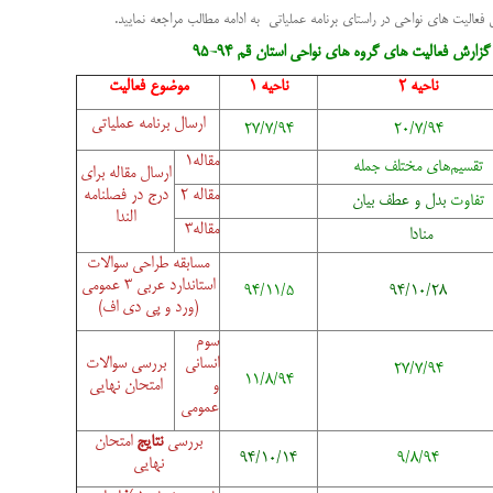
الیت های نواحی در راستای برنامه عملیاتی به ادامه مطالب مراجعه نمایید.
زارش فعالیت های گروه های نواحی استان قم 94-95
ناحیه 2
ناحیه 1
موضوع فعالیت
ارسال برنامه عملیاتی
27/7/94
20/7/94
مقاله1
تقسیم‌های‌ مختلف‌ جمله
ارسال مقاله برای
مقاله 2
درج در فصلنامه
تفاوت
بدل و عطف بیان
الندا
مقاله3
منادا
مسابقه طراحی سوالات
استاندارد عربی 3 عمومی
94/11/5
94/10/28
(
ورد و پی دی اف)
سوم
انسانی
بررسی سوالات
27/7/94
11/8/94
و
امتحان نهایی
عمومی
بررسی
نتایج
امتحان
94/10/14
9/8/94
نهایی