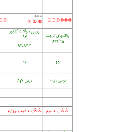
***
®®
®
®
®
®
®
®
®
® ®
بررسی سوالات کنکور
چالشهای ترجمه
94
94/9/15
94/8/24
16
25
درس 9و10
درس 7و8
®
® رتبه سوم
®
®رتبه دوم و چهارم