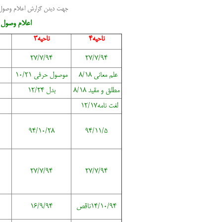
جهت دیدن گزارش اعلام وصول فع
اعلام وصول گ
ناحیه4
ناحیه3
27/7/94
27/7/94
علم معانی 8/18
موصول حرفی 10/21
مطلق و مقید 8/18
بدل 12/24
لغت نامه12/17
94/10/28
94/11/5
27/7/94
27/7/94
14/10/94ناقص
16/9/94