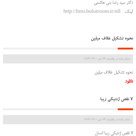
دکتر سید رضا بنی هاشمی
لینک:
http://ltms.bulutroom.ir/nll
نحوه تشکیل غلاف میلین
منتشر شده در یکشنبه, 26 دی 1400 19:32
نحوه تشکیل غلاف میلین
دانلود
7 نقص ژنتیکی زیبا
منتشر شده در یکشنبه, 26 دی 1400 19:27
7 نقص ژنتیکی زیبا انسان