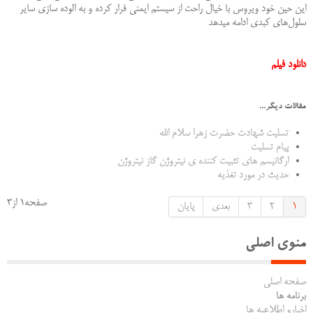
این حین خود ویروس با خیال راحت از سیستم ایمنی فرار کرده و به الوده سازی سایر
سلول‌های کبدی ادامه میدهد‌
دانلود فیلم
مقالات دیگر...
تسلیت شهادت حضرت زهرا سلام الله
پیام تسلیت
ارگانیسم های تثبیت کننده ی نیتروژن گاز نیتروژن
حدیث در مورد تغذیه
صفحه1 از3
1
2
3
بعدی
پایان
منوی اصلی
صفحه اصلی
برنامه ها
اخبارو اطلاعیه ها