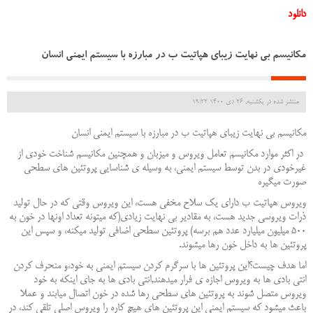
دانلود
مکانیسم بی نهایت زیبای هپاتیت ب در مبارزه با سیستم ایمنی انسان
منتشر شده در یکشنبه, 26 دی 1400 19:22
مکانیسم بی نهایت زیبای هپاتیت ب در مبارزه با سیستم ایمنی انسان
در اکثر موارد مکانیسم تعامل ویروس و میزبان و همچنین مکانیسم شناخت خودی از
غیرخودی در بدن توسط سیستم ایمنی، به وسیله ی شناسایی پروتئین های سطحی
صورت میگیره
ویروس هپاتیت ب دارای یک سلاح مخفی هست، این ویروس وقتی که در حال تولید
ذرات ویروسی جدید هست، به مقادیر بی نهایت زیادی(که میتونه تعداد اونها در خون به
۵۰۰ میلیون میلیارد عدد هم برسه) پروتئین سطحی اضافی تولید میکنه، و سپس این
پروتئین ها به داخل خون رها میشوند.
اما هدف چیست؟این پروتئین ها با سرگرم کردن سیستم ایمنی به خود،و منحرف کردن
انتی بادی ها به ویروس اجازه ی فرار میدهند,انتی بادی ها به جای اینکه به خود
ویروس متصل شوند به پروتئین های سطحی رها شده در خون اتصال میابند و عملا
باعث میشود که سیستم ایمنی این پروتئین های هیچ کاره را ویروس اصلی تلقی کند، در