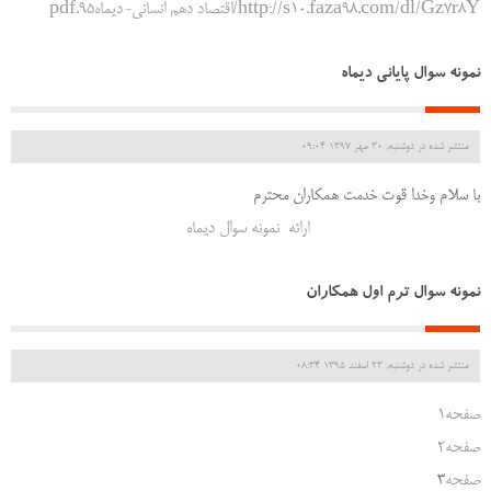
http://s10.faza98.com/dl/Gz7r8Y/اقتصاد دهم انسانی-دیماه95.pdf
نمونه سوال پایانی دیماه
منتشر شده در دوشنبه, 30 مهر 1397 09:04
با سلام وخدا قوت خدمت همکاران محترم
ارائه نمونه سوال دیماه
نمونه سوال ترم اول همکاران
منتشر شده در دوشنبه, 23 اسفند 1395 08:34
صفحه1
صفحه2
صفحه
3