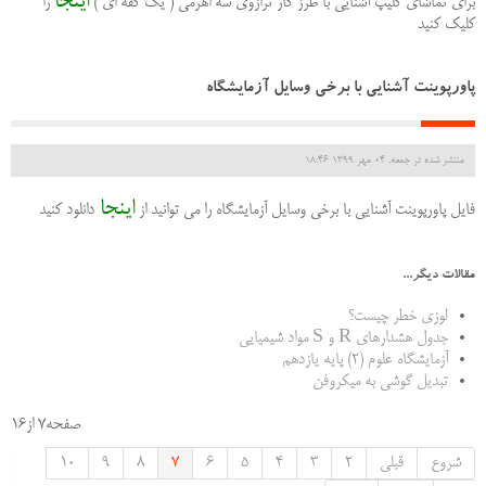
اینجا
برای تماشای کلیپ آشنایی با طرز کار ترازوی سه اهرمی ( یک کفه ای )
را
کلیک کنید
پاورپوینت آشنایی با برخی وسایل آزمایشگاه
منتشر شده در جمعه, 04 مهر 1399 18:46
اینجا
فایل پاورپوینت آشنایی با برخی وسایل آزمایشگاه را می توانید از
دانلود کنید
مقالات دیگر...
لوزی خطر چیست؟
جدول هشدارهای R و S مواد شیمیایی
آزمایشگاه علوم (2) پایه یازدهم
تبدیل گوشی به میکروفن
صفحه7 از16
شروع
قبلی
2
3
4
5
6
7
8
9
10