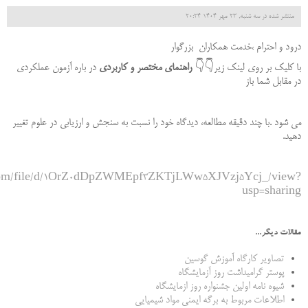
منتشر شده در سه شنبه, 23 مهر 1404 20:24
درود و احترام ،خدمت همکاران بزرگوار
با کلیک بر روی لینک زیر👇👇
راهنمای مختصر و کاربردی
در باره آزمون عملکردی
در مقابل شما باز
می شود .با چند دقیقه مطالعه، دیدگاه خود را نسبت به سنجش و ارزیابی در علوم تغییر
دهید.
le.com/file/d/1OrZ0dDpZWMEpf3ZKTjLWw5XJVzj5Ycj_/view?
usp=sharing
مقالات دیگر...
تصاویر کارگاه آموزش گوسین
پوستر گرامیداشت روز آزمایشگاه
شیوه نامه اولین جشنواره روز ازمایشگاه
اطلاعات مربوط به برگه ایمنی مواد شیمیایی