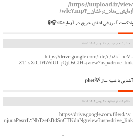
https://uupload.ir/view/
آزمایش_مداد_درخشان_wlc2.mp4/
پادکست آموزشی اطفای حریق در آزمایشگاه🎧🧪
منتشر شده در دوشنبه, 21 بهمن 1404 15:55
https://drive.google.com/file/d/18kLbeV-
ZT_sXtCJ4I77dUI_jQjDsGlH-/view?usp=drive_link
آشنایی با شبیه ساز 💡phet
منتشر شده در دوشنبه, 21 بهمن 1404 15:15
https://drive.google.com/file/d/1v-
njuu5P5srrL2NbT6efsBdSnCTKdnNg/view?usp=drive_link