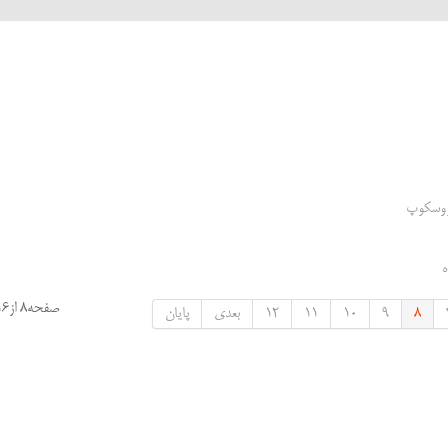
کروسکوپ
ه
صفحه8 از16
8
9
10
11
12
بعدی
پایان