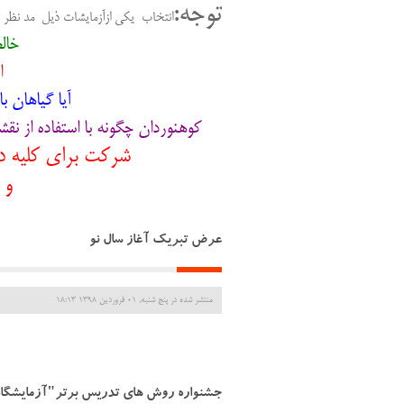
توجه:
انتخاب یکی ازآزمایشات ذیل مد نظر و
خالص
ا
آیا گیاهان باهم 
کوهنوردان چگونه با استفاده از نقشه ه
شرکت برای کلیه د
و آزم
عرض تبریک آغاز سال نو
منتشر شده در پنج شنبه, 01 فروردين 1398 18:13
جشنواره روش های تدریس برتر"آزمایشگاه ع