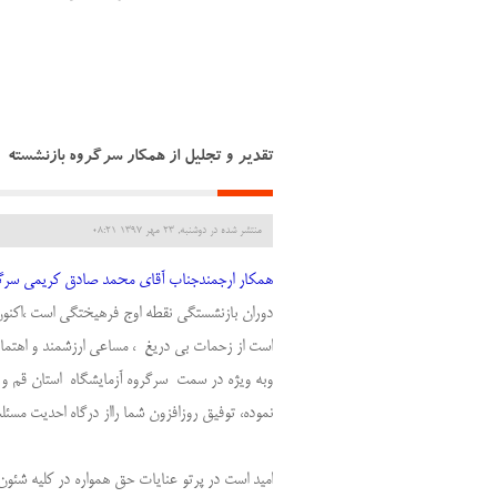
تقدیر و تجلیل از همکار سرگروه بازنشسته
منتشر شده در دوشنبه, 23 مهر 1397 08:21
همکار ارجمندجناب آقای محمد صادق کریمی سرگرو
دوران بازنشستگی نقطه اوج فرهیختگی است ،اکنون ک
است از زحمات بی دریغ ، مساعی ارزشمند و اهتم
وبه ویژه در سمت سرگروه آزمایشگاه استان قم و ناحیه 3 برای چندین سال متوالی تشکر
نموده، توفیق روزافزون شما رااز درگاه احدیت مسئ
ا
مید است در پرتو عنایات حق همواره در کلیه شئو