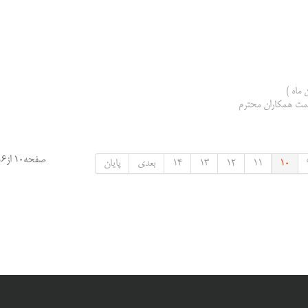
صفحه10 از16
10
11
12
13
14
بعدی
پایان