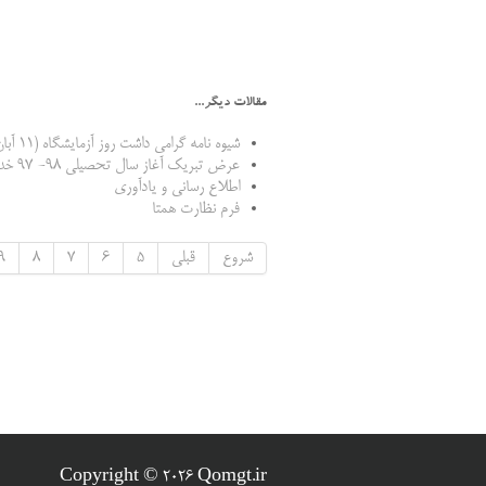
مقالات دیگر...
شیوه نامه گرامی داشت روز آزمایشگاه (11 آبان ماه )
عرض تبریک آغاز سال تحصیلی 98- 97 خدمت همکاران محترم
اطلاع رسانی و یادآوری
فرم نظارت همتا
شروع
قبلی
5
6
7
8
9
Copyright © 2026 Qomgt.ir