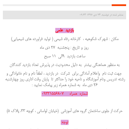
منتشر شده در دوشنبه, 24 دی 1397 09:24
بازدید علم
ی
مکان : شهرک شکوهیه ، کارخانه رفاه شیمی ( تولید فراورده های شیمیایی)
روز و تاریخ : پنجشنبه 27 دی ماه
ساعت بازدید 9الی 11 صبح
به منظور هماهنگی بیشتر به دلیل محدودیت در پذیرش تعداد بازدید کنندگان
جهت ثبت نام واعلام آمادگی برای شرکت در بازدید ، لطفاً نام و نام خانوادگی و
رشته تدریس ونام آموزشگاه و ناحیه خود را حداکثر تا پایان وقت اداری روز چهارشنبه
26 دی ماه به شماره همراه زیر پیامک نمایید :
شماره همراه 09331556807
حرکت از جلوی ساختمان گروه های آموزشی (خیابان لواسانی ، کوچه 33، پلاک 5)
ت
وجه: