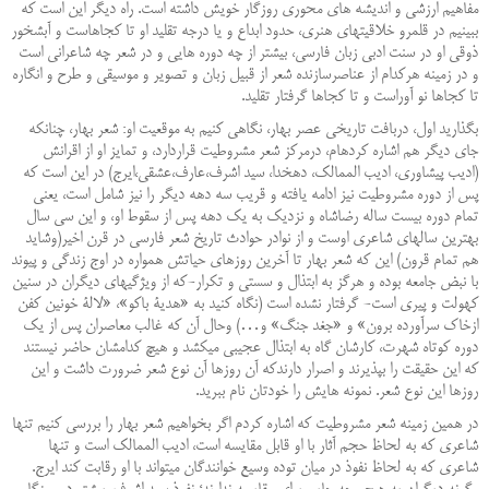
مفاهیم ارزشی و اندیشه ‏های محوری روزگار خویش داشته است. راه دیگر این است که
ببینیم در قلمرو خلاقیت‏های هنری، حدود ابداع و یا درجه تقلید او تا کجاهاست و آبشخور
ذوقی ‏او در سنت ادبی زبان فارسی، بیشتر از چه دوره هایی و در شعر چه شاعرانی است
و در زمینه هرکدام از عناصرسازنده ‏شعر از قبیل زبان و تصویر و موسیقی و طرح و انگاره
تا کجاها نو آوراست و تا کجاها گرفتار تقلید
.
بگذارید اول، دربافت تاریخی عصر بهار، نگاهی کنیم به موقعیت او: شعر بهار، چنانکه
جای دیگر هم اشاره کرده‏ام، درمرکز شعر مشروطیت قراردارد، و تمایز او از اقرانش
(ادیب پیشاوری، ادیب الممالک، دهخدا، سید اشرف،عارف،عشقی،ایرج) در این است که
پس از دوره مشروطیت نیز ادامه یافته و قریب سه دهه دیگر را نیز شامل است، یعنی‏
تمام دوره بیست ساله رضاشاه و نزدیک به یک دهه پس از سقوط او، و این سی سال
بهترین سالهای شاعری اوست و از نوادر حوادث تاریخ شعر فارسی در قرن اخیر(وشاید
هم تمام قرون) این که شعر بهار تا آخرین روزهای حیاتش ‏همواره در اوج زندگی و پیوند
با نبض جامعه بوده و هرگز به ابتذال و سستی و تکرار-که از ویژگی‏های دیگران در سنین
کهولت و پیری است- گرفتار نشده است (نگاه کنید به «هدیۀ باکو»، «لالۀ خونین کفن
ازخاک سرآورده برون» و «جغد جنگ» و…) وحال آن که غالب معاصران پس از یک
دوره کوتاه شهرت، کارشان گاه به ابتذال عجیبی می‏کشد و هیچ کدامشان حاضر نیستند
که این حقیقت را بپذیرند و اصرار دارندکه آن روزها آن نوع شعر ضرورت داشت و این
‏روزها این نوع شعر. نمونه هایش را خودتان نام ببرید
.
در همین زمینه شعر مشروطیت که ‏اشاره کردم اگر بخواهیم شعر بهار را بررسی کنیم تنها
شاعری که به لحاظ حجم آثار با او قابل مقایسه است، ادیب الممالک است و تنها
شاعری که به لحاظ نفوذ در میان توده وسیع خوانندگان می‏تواند با او رقابت کند ایرج.