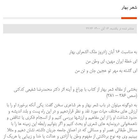
شعر بهار
منتشر شده در یکشنبه, 16 آبان 1400 22:26
به مناسبت 16 آبان زادروز ملک الشعرای بهار
ای خطۀ ایران مهین، ای وطن من
ای گشته به مهر تو عجین جان و تن من
بخشی از مقاله شعر بهار از کتاب با چراغ و آینه اثر دکتر محمدرضا شفیعی کدکنی
(صص 386 – 381)
به دوگونه می‏توان در باب شعر بهار و هر شاعری سخن گفت: یکی آنکه برخورد او را با
ارزش‏ های مختلف حیات مورد نقد و نظر قراردهیم و در این راه پست و بلند اندیشه و
حدود شناخت او را از این مفاهیم و ارزش‏ها بررسی کنیم و از انسجام فکری یا تناقض و
ناهمخوانی درونمایه‏ های شعری او بحث کنیم و اگر بتوانیم رابطه این زمینه ‏ها را با
مسائل ‏طبقاتی عصر او و مسائلی که در اعماق جامعه جریان داشته، نشان دهیم و مثلا
ببینیم وی چه نوع برداشتی از مفهوم‏ وطن یا آزادی و عدالت یا خدا و زیبایی یا هریک از