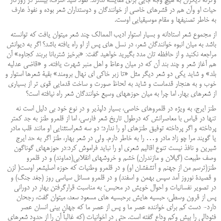
وگرنه دیگران به هیچ وجه جایی برای مقایسه ندارند؛ نفوذ سید اشرف، بیشتر در روزگار
حیات او وآن هم در قشرهای خاصی از خوانندگان و دوستداران شعر بوده و نفوذ عارف
به خاطر تصنیف‏ها و مقام موسیقیایی ‏اوست
.
از مجموع شعر استادانه و بسیار استوار ادیب الممالک چند شعر می‏توان یافت که توانسته
باشد به میان انبوه ‏خوانندگان شعر، در نسل ‏های پس از او راه یافته باشد؟ اگر به دیوانش
مراجعه نکنید و از حافظه تان مدد بگیرید خواهید گفت: «برخیز شتربانا بربند کجاوه» آن
هم آغاز شعر و چند بند آن که در میان وعاظ و اهل منبر شهرت یافته. و «قاضی عدلیه
بلد» و شاید یکی دو شعر دیگر مثل «تا زبر خاکی ای نهال برومند» بقیۀ شعرها استوار و
خوب و به‏ هنجار قدماست و شاید به لحاظ صورت و ساخت قدمایی قوی تر از بسیاری
از شعرهای بهار. اما چرا به میان‏ حوزه‏های وسیع خوانندگان شعر راه نیافته است؟
طنز ایرج، به ویژه در قلمروهای خاصی، بسیار دلپذیر و در نوع خود بی دلیل است نه
تنها در قیاس با معاصرانش که درطول تاریخ شعر فارسی، اما از قلمرو طنز به جد کمتر
پرداخته و اگر پرداخته توفیق طنزهای او را ندارد؛ دو سه شعراستثنایی او مانند قلب مادر
یا گویند مرا چو زاد مادر و… را به خاطر دارم. ولی در شعر بهار، طنز اگر به حد ایرج
شیرین و نافذ نیست تنوع اقالیم شعری او را نباید فراموش کرد:در حوزه‏های گوناگون
وصف طبیعت (گیلان و مازندران) خشم ‏و خروش‏های انقلابی(دماوند) و در قلمرو
طنز(ترسم من از جهنم و آتشفشان او) و در قلمرو وطنیات که حوزه اصلی‏شعر اوست( لزن
و قصیدۀ نوروز آمد سپس بهمن و اسفند) و در قلمرو مسائل سیاسی روز (جغد جنگ) و
در تصویر نفسانیات و احوال خویش در محبس؛ به مناسبت قرارگرفتن بهار در دورانی
پس از قرون وسطی، حبسیه هایش برحبسیه ‏های مسعود سعد، می‏توان گفت، رجحان
دارد- دست کم برای خواننده عصر ما و پس از عصر ما که جهان بینی انسان عصر
فئودالی را بیش وکم وداع گفته است. حتی در اخوانیات (که غالباً آن را از حدود شعرهای