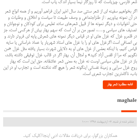
شعر فارسی، چیزی‏است که تا روزگار نیما بسیار اندک یاب است
.
اگر بخواهیم سفینه ‏ای از شعر سنتی صد سال اخیر ایران فراهم آوریم و از همه انواع شعر
در آن نمونه بیاوریم : از طنزاجتماعی و وصف طبیعت تا سیاست و اخلاق و وطنیات و
حتی اخوانیات و دیگر نمونه ‏ها از قبیل شعرهای ساده ‏تعلیمی برای کودکان و نوجوانان و
تصنیف ‏های سیاسی و…، تصور من بر آن است که سهم بهار بیش از هرکسی ‏است، جز
در قلمرو غزل که غزل‏ های او در قیاس دیگر نمونه ‏های شعرش پایه ‏ای فروتر دارند و
بی انصافی است اگرغزل ‏های او را با غزل ‏های استاد شهریار یا عماد خراسانی یا سایه
قیاس کنیم. با اینکه بعضی از غزل های او به دلایلی ‏شهرت بسیار یافته مثل غزل «من
نگویم که مرا از قفس آزاد کنید» و امثال آن. بهار اگر در قالب غزل توفیقی داشته باشد،
باز در غزل‏ های سیاسی اوست نه غزل به معنی شعر عاشقانه. حق این است که بهار
روح غزل سرایی و زمینۀ نفسانی این‏گونه شعر را هیچ گاه نداشته است و تجارب او در این
باب، ناکام‏ترین تجارب شعری است
.
ادامه مطلب: شعر بهار
maghale
منتشر شده در شنبه, 07 ارديبهشت 1398 10:00
همکاران بزرگوار، برای دریافت مقالات ادبی اینجا/کلیک کنید.