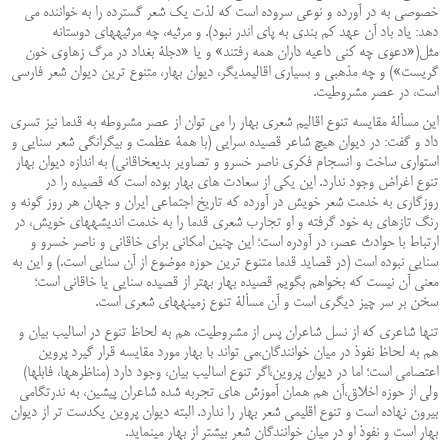
خصوصی به در آورده و نوعی سروده است که لذت یک شعر گسترده را به خواننده می
‏دهد: یاد باد آن عهد کم بندی به پای اندر نبود). و مرثیه، چه مرثیه‏های دوستانه
مثل(«دعوی چه کنی داعیه داران همه رفتند» و یا «دجلۀ بغداد در مرگ زهاوی خون
گریست») و چه مذهبی و بسیاری اقالیم‏دیگر، دیوان بهار، متنوع ‏ترین دیوان شعر فارسی
است، در عصر مشروطیت
.
این مسألۀ مقایسه تنوع اقالیم شعری بهار را می ‏توان از عصر مشروطه به قدما نیز تسری
داد و گفت: در دیوان هیچ شاعر قصیده سرایی (با همۀ عظمت و بیگرانگی شعر سنایی و
استواری ساخت و انسجام فکری ناصر خسرو و تصاویر بدیع‏خاقانی) به اندازه دیوان بهار
تنوع اغراض وجود ندارد. این یکی از سعادت ‏های بهار بوده است که قصیده را در
روزگاری به خدمت شعر خویش در آورده که تاریخ اجتماعی ایران و جهان هر روز گونه و
رنگ تازه‏ای به خود گرفته ‏و او تجارب شعری قدما را به خدمت اندیشه‏های خویش، در
ارتباط با حوادث عصر، در آودره است؛ این چنین امکانی ‏برای خاقانی و ناصر خسرو و
سنایی نبوده است (در قصاید قدما متنوع ‏ترین حوزه موضوع از آن سنایی است.) و این به
‏معنی آن نیست که بخواهم بگویم قصیده بهار بهتر از قصیده سنایی یا خاقانی است؛
سخن بر سر چیز دیگری است و آن مسألۀ تنوع زمینه‏های شعری است
.
تنها شاعری که از نسل شاعران پس از مشروطیت، هم به لحاظ تنوع در اسالیب بیان و
هم به لحاظ نفوذ در میان ‏خوانندگان،می ‏تواند با بهار مورد مقایسه قرار گیرد پروین
اعتصامی است؛ اما در دیوان پروین،اگر تنوع اسالیب بیان، وجود دارد (مناظره‏ها، فابل‏ها)
ولی از حوزه اخلاق،آن هم همان آموزش ‏های تجربه شده شاعران پیشین، به ندرت‏گامی
بیرون نهاده است و تنوع اقلیمی شعر بهار را ندارد. البته دیوان پروین یکدست ‏تر از دیوان
بهار است و نفوذ او در میان خوانندگان شعر بیشتر از بهار می‏نماید
.