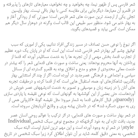
شعر فارسی پس از ظهور نیما، چه بخواهید و چه نخواهید، معیارهای تازه‏ای را پذیرفته و
در قلمرو آن معیارها، دیگرجایی برای مقایسه کسی با بهار باقی نیست. بهار واپسین
تجلی یکی از ارجمند ترین صورت ‏های شعر فارسی است؛ صورتی که از رودکی آغاز و
به بهار ختم می ‏شود. منظور سیر طبیعی این قالب است وگرنه در دوهزار سال دیگر هم
‏ممکن است کسی بیاید و قصیده‏ای بگوید
.
اگر نبوغ را نوعی حسن تصادف در مسیر زندگی افراد ندانیم، یکی از اموری که سبب
توفیق چشم گیر بهاردر شعر فارسی ‏شده است، این است که او در پایان یک دوره عظیم
از تجارب قدما، بخش مهمی از آن تجربه ‏ها را به خدمت مسائلی‏در آورده که قدما از
پرداختن به آنها محروم بوده‏اند: یعنی ساخت و صورت ‏های قدمایی شعر را که بیشتر در
خدمت معانی محدودی از هجو و مدح و اخلاق بوده به قلمرو گسترده ‏ای از مسائل
سیاسی و اجتماعی و فرهنگی عصرجدید در آورده است. اگر از چند اثر استثنایی بهار
بگذریم، شاهکارهای او، همه، استقبال هایی است که از قدما کرده و درحقیقت تجربه‏
های آنان را در زمینه زبان و موسیقی و تصویر به خدمت اندیشه‏های عصر خویش در
آورده‏است، حتی بعضی از این کوششها به گونه‏ای است که نوعی نقیضه یا پارُدی سازی
(parody)
در قبال کارهای قدما به ‏شمار می‏رود؛ مثل نقیضه گونۀ «کاروانی همی از
ری به سوی دسگره شد» که در داستان پیشه وری و وقایع آذربایجان ‏سروده است
.
در شعر بهار ساخت و صورت ‏های قدمایی، در اثر ترکیب با عوالم روحی انسان عصر
جدید، بافت تازه ‏ای به خود گرفته‏که در مجموع نوعی سبک شخصی
Individual
style
را در شعر او به وجود آورده است و این مهم ‏ترین امتیاز اوست. البته ‏سبک
شخصی، به معنی دقیق کلمه، شاید بر آن نتوان اطلاق کرد زیرا سبک شخصی در تاریخ