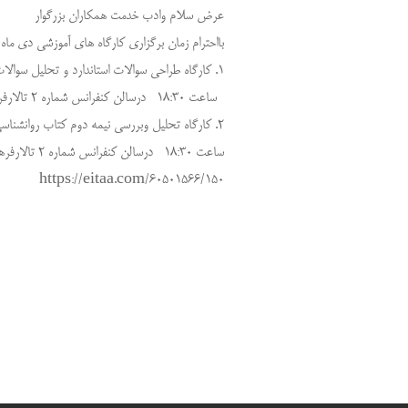
عرض سلام وادب خدمت همکاران بزرگوار
بااحترام زمان برگزاری کارگاه های آموزشی دی م
1. کارگاه طراحی سوالات استاندارد و تحلیل سوالات نهایی و کنکور چهارشنبه 1403/10/12
ساعت 18:30 درسالن کنفرانس شماره 2 تالارفرهنگیان واقع در خیابان ساحلی برگزاز میگردد.
2. کارگاه تحلیل وبررسی نیمه دوم کتاب روانشناسی با محوریت تدریس مفهومی دوشنبه 1403/11/1
ساعت 18:30 درسالن کنفرانس شماره 2 تالارفرهنگیان واقع در خیابان ساحلی برگزار میگردد.
https://eitaa.com/60501566/150