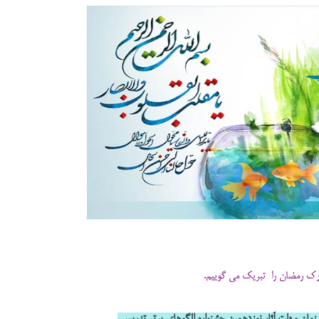
 زمان مهلت آثار نوزدهمین جشنواره الگوهای برتر تدریس