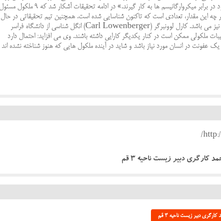
منطقی است که آنها روش هایی را برای دفاع از خود در برابر میکروارگانیسم ها به کار گیرند.» در ادامه تحقیقات آشکار شد که ۹ ملکول مس
 چه این مقدار، تعدادی است که تاکنون شناسایی شده است. همچنین تیم تحقیقاتی در حال
کار بر روی جزئیات ترکیبات ضد میکروب سوسک نیز می باشد. کارل لوونبرگر (Carl Lowenberger) انگل شناسی از دانشگاه فراسر
کیبات ملکولی ممکن است در کنار یکدیگر کارایی داشته باشند. وی می افزاید: احتمال دارد
ا یک عفونت در انسان مورد نیاز باشد و شاید در آینده ملکول هایی که هنوز شناخته نشده اند
ارگری دبیر زیست ناحیه 3 قم
گری دبیر زیست ناحیه 3 قم