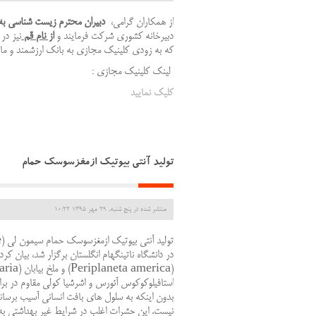
از همکاران گرامی،
دبیران محترم زیست شناسی به 
دبیرخانه کشوری شرکت فرمایند و
از نام قم
نیز در
که به زودی کلینیک مجازی به بانک ارزشمند و ما
لینک کلینیک مجازی :
کلیک نمایید
تولید آنتی بیوتیک ازمغزسوسک حمام
منتشر شده در پنج شنبه, 29 مهر 1395 10:22
در دانشگاه ناتینگهام انگلستان برگزار شد، بیا
استافیلوکوکوس آئورس و اشرشیا کولی مقاوم در براب
بدون اینکه به سلول های بافت انسانی آسیب برسان
نیست. این حشرات اغلب در شرایط غیر بهداشتی به 