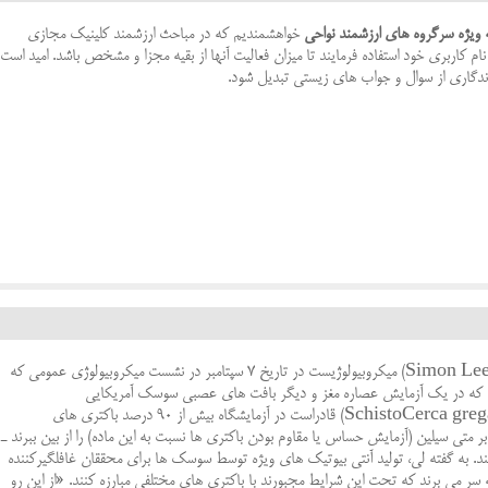
ویژه سرگروه های ارزشمند نواحی
خواهشمندیم که در مباحث ارزشمند کلینیک مجازی
 نام کاربری خود استفاده فرمایند تا میزان فعالیت آنها از بقیه مجزا و مشخص باشد. امید است
ندگاری از سوال و جواب های زیستی تبدیل شود.
تولید آنتی بیوتیک ازمغزسوسک حمام سیمون لی (Simon Lee) میکروبیولوژیست در تاریخ ۷ سپتامبر در نشست میکروبیولوژی عمومی که
ن کرد که در یک آزمایش عصاره مغز و دیگر بافت های عصبی سوسک آمریکایی
(Periplaneta america) و ملخ بیابان (SchistoCerca gregaria) قادراست در آزمایشگاه بیش از 90 درصد باکتری های
ر متی سیلین (آزمایش حساس یا مقاوم بودن باکتری ها نسبت به این ماده) را از بین ببرند ـ
ند. به گفته لی، تولید آنتی بیوتیک های ویژه توسط سوسک ها برای محققان غافلگیرکننده
سر می برند که تحت این شرایط مجبورند با باکتری های مختلفی مبارزه کنند. «از این رو