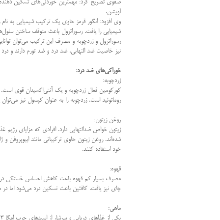
صفوی تصریح کرد: مهمترین خوردنی‌های تسکین دهنده درد 
آویشن
.
وی افزود: انگور قرمز حاوی یک ترکیب شیمیایی به نام ر
شیمیایی را یافت. رسوراترول باعث متوقف ساختن سلول‌های
رسوراترول و زردچوبه و مصرف این ترکیب می‌توان توانایی
نیز خاصیت ضد التهابی، ضد درد و ضد تورم دارند و درد
خوراکی‌های ضد درد
:
زردچوبه
:
کورکومین فعال زردچوبه و یک آنتی‌اکسیدان قوی است.
روماتوئید است. زردچوبه را به عنوان کپسول نیز می‌توان
روغن زیتون
:
زیتون خواص ضدالتهابی دارد. افرادی که مزایای رژیم غذا
شده‌اند. روغن زیتون حاوی ترکیباتی مانند ایبوپروفن و 
خود استفاده کنند
.
قهوه
:
مصرف بسیار کم قهوه باعث کاهش احساس خستگی در هنگام
چای نیز یافت. کافئین باعث تسکین درد می‌شود اما در
ماهی
:
ی