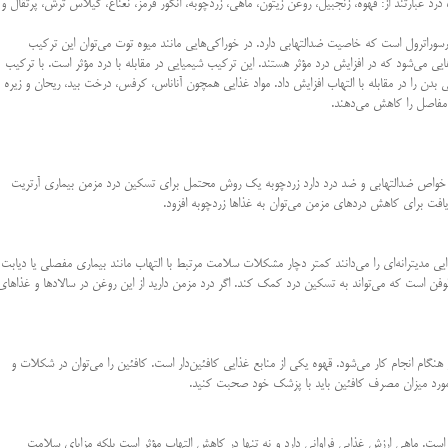
عبارتند از: قهوه، زنجبیل، روغن زیتون، ماهی، زردچوبه، انگور قرمز، نعناع، گیلاس ترش، پرتقال و
سوراترول است که خاصیت ضدالتهابی دارد. در خوراکی‌هایی مانند میوه توت می‌توان این ترکیب
ی می‌شود که در افزایش درد مؤثر هستند. این ترکیب شیمیایی در مقابله با درد مؤثر است. با ترکیب
 بدن را در مقابله با التهاب افزایش داد. مواد غذایی همچون آناناس، کرفس، درخت بید، ریحان و زیره
 مفاصل را کاهش می‌دهند
.
 خواص ضدالتهابی و ضد درد دارد زردچوبه یک روش محتمل برای تسکین درد مزمن بیماری آرتریت
 یافت برای کاهش دردهای مزمن می‌توان به غذا‌ها زردچوبه افزود
.
یی مدیترانه‌ای را می‌دانند کمتر دچار مشکلات سلامت مرتبط با التهاب مانند بیماری مفصلی یا دیابت
ژلوفن است که می‌تواند به تسکین درد کمک کند. اگر درد مزمن دارید از این روغن در سالاد‌ها و غذاهای
 انجام کار می‌شود. قهوه یکی از منابع غذایی کافئین‌دار است. کافئین را می‌توان در شکلات و
 مورد میزان مصرف کافئین باید با پزشک خود صحبت کنید
.
کی از غذاهای دریایی و سرشار از اسیدهای چرب امگا ۳ است. ماهی ارزش غذایی فراوانی دارد و نه تنها در کاهش التهاب مؤثر است بلکه مزایای سلامت