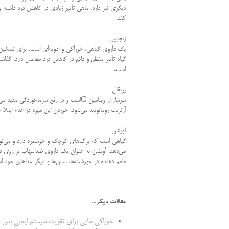
دیگری نیز دارد. ماهی تأثیر زیادی در کاهش درد داشته 
کند
.
زنجبیل
:
یک داروی گیاهی، خوراکی و ادویه‌ای است. برای تسکین حا
گیاه تأثیر منظم و دائم در کاهش درد مفاصل دارد. گذ
است
.
پرتقال
:
سرشار از ویتامین
C
است و در رفع سرماخوردگی مفید می‌ب
آرتریت روماتوئید می‌شود. خوردن این میوه در عدم ابتلا 
آویشن
:
گیاهی است که برگ‌های کوچک و خوشمزه دارد و می‌توان ا
می‌دهد. آویشن به عنوان یک داروی ضدالتهاب بر روی درده
طعم دهنده در خورشت‌ها، سس‌ها و دیگر غذاهای خود است
مقالات دیگر...
خوراکی هایی برای تقویت سیستم ایمنی بدن