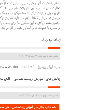
فعالیت های ضد میکروبی در بافت ملخ می باشد گر
سیمون در بورنابی کانادا اظهار می دارد که این تر
تجمیع مقدار زیادی از این ملکول ها برای مبارزه ب
در مبارزه با عفونت های انسانی مفید از کار درآیند.
ایران بیودیزل
منتشر شده در پنج شنبه, 29 مهر 1395 10:10
سایت ایران بیودیزل http://www.biodiesel.ir/fa/
چالش های آموزش زیست شناسی - اقای محمد ک
منتشر شده در پنج شنبه, 22 مهر 1395 10:59
ادامه مطلب: چالش های آموزش زیست شناسی - اقای محمد کار